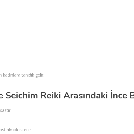
kadınlara tanıdık gelir.
le Seichim Reiki Arasındaki İnce 
astır.
ırılmak istenir.