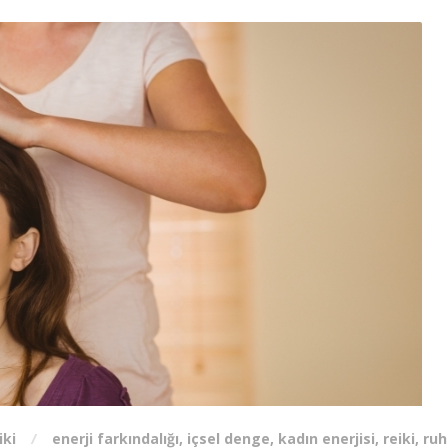
iki
enerji farkındalığı
,
içsel denge
,
kadın enerjisi
,
reiki
,
ruh