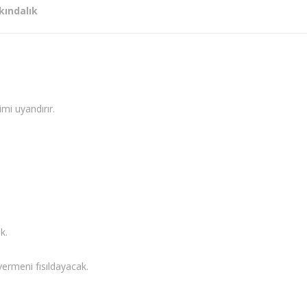
rkındalık
mi uyandırır.
k.
ermeni fısıldayacak.