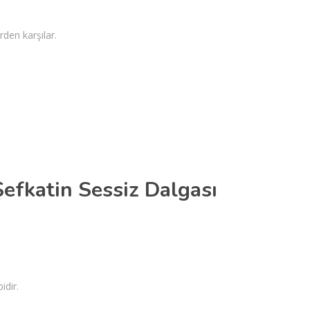
rden karşılar.
Şefkatin Sessiz Dalgası
idir.