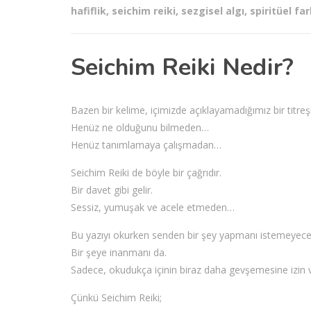
hafiflik
,
seichim reiki
,
sezgisel algı
,
spiritüel fa
Seichim Reiki Nedir?
Bazen bir kelime, içimizde açıklayamadığımız bir titreşi
Henüz ne olduğunu bilmeden…
Henüz tanımlamaya çalışmadan…
Seichim Reiki de böyle bir çağrıdır.
Bir davet gibi gelir.
Sessiz, yumuşak ve acele etmeden…
Bu yazıyı okurken senden bir şey yapmanı istemeyece
Bir şeye inanmanı da.
Sadece, okudukça içinin biraz daha gevşemesine izin v
Çünkü Seichim Reiki;