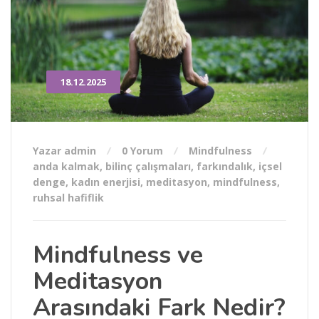
18.12.2025
Yazar admin
0 Yorum
Mindfulness
anda kalmak
,
bilinç çalışmaları
,
farkındalık
,
içsel
denge
,
kadın enerjisi
,
meditasyon
,
mindfulness
,
ruhsal hafiflik
Mindfulness ve
Meditasyon
Arasındaki Fark Nedir?