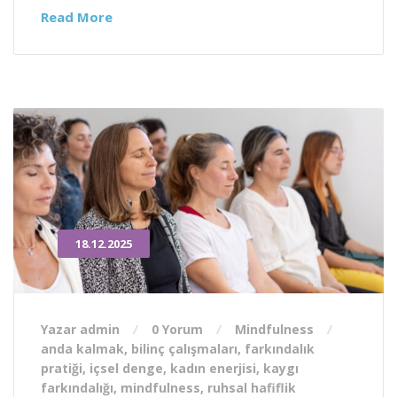
Read More
18.12.2025
Yazar admin
0 Yorum
Mindfulness
anda kalmak
,
bilinç çalışmaları
,
farkındalık
pratiği
,
içsel denge
,
kadın enerjisi
,
kaygı
farkındalığı
,
mindfulness
,
ruhsal hafiflik