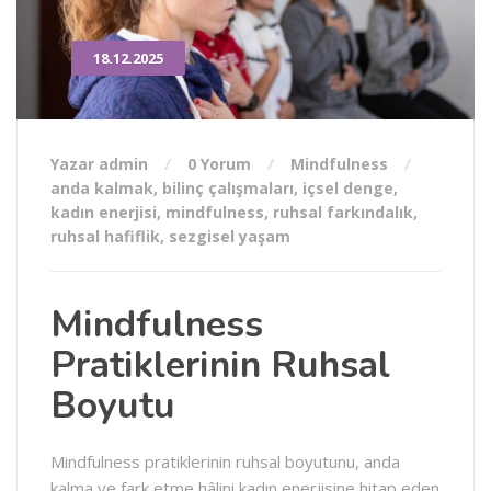
18.12.2025
Yazar admin
0 Yorum
Mindfulness
anda kalmak
,
bilinç çalışmaları
,
içsel denge
,
kadın enerjisi
,
mindfulness
,
ruhsal farkındalık
,
ruhsal hafiflik
,
sezgisel yaşam
Mindfulness
Pratiklerinin Ruhsal
Boyutu
Mindfulness pratiklerinin ruhsal boyutunu, anda
kalma ve fark etme hâlini kadın enerjisine hitap eden