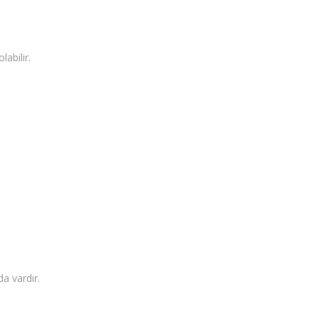
abilir.
a vardır.