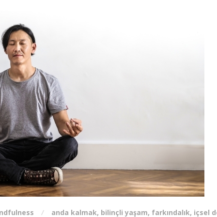
ndfulness
anda kalmak
,
bilinçli yaşam
,
farkındalık
,
içsel 