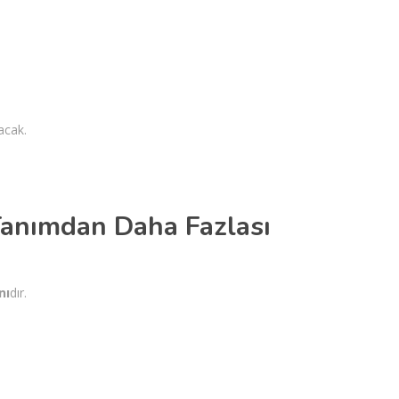
acak.
Tanımdan Daha Fazlası
nı
dır.