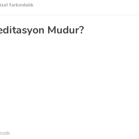
isel farkındalık
editasyon Mudur?
.
sidir.