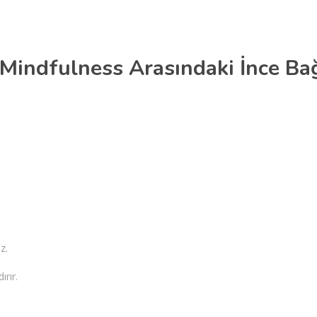
e Mindfulness Arasındaki İnce Ba
z.
rır.