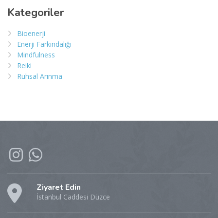
Kategoriler
Bioenerji
Enerji Farkındalığı
Mindfulness
Reiki
Ruhsal Arınma
Ziyaret Edin
İstanbul Caddesi Düzce