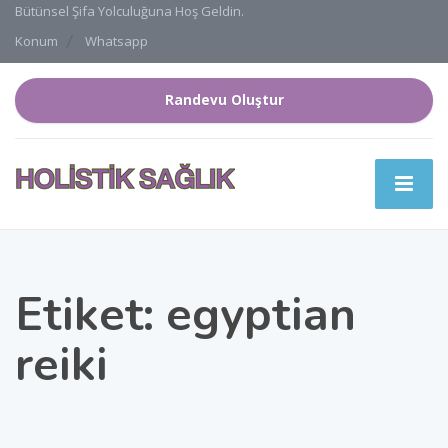
Bütünsel Şifa Yolculuğuna Hoş Geldin.
Konum
Whatsapp
Randevu Oluştur
Etiket:
egyptian
reiki