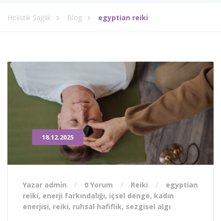
Holistik Sağlık
Blog
egyptian reiki
18.12.2025
Yazar admin
0 Yorum
Reiki
egyptian
reiki
,
enerji farkındalığı
,
içsel denge
,
kadın
enerjisi
,
reiki
,
ruhsal hafiflik
,
sezgisel algı