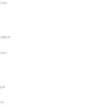
inizin
alığının
unuzu
oğal
imi