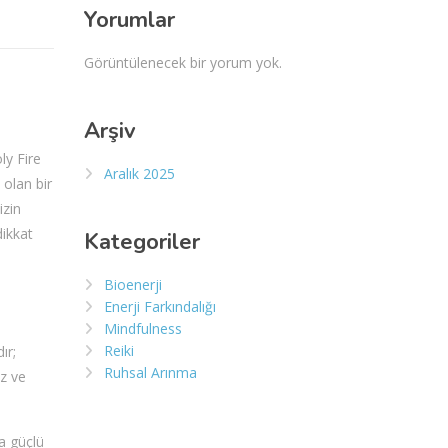
Yorumlar
Görüntülenecek bir yorum yok.
Arşiv
ly Fire
Aralık 2025
 olan bir
izin
dikkat
Kategoriler
Bioenerji
Enerji Farkındalığı
Mindfulness
Reiki
ır;
Ruhsal Arınma
iz ve
a güçlü