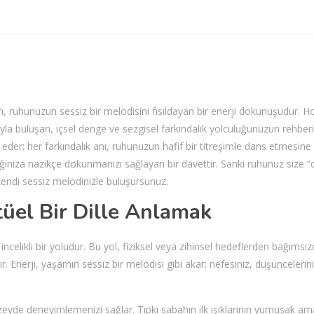
lcım, ruhunuzun sessiz bir melodisini fısıldayan bir enerji dokunuşudur. Ho
akışıyla buluşan, içsel denge ve sezgisel farkındalık yolculuğunuzun rehberi
eder; her farkındalık anı, ruhunuzun hafif bir titreşimle dans etmesine 
şığınıza nazikçe dokunmanızı sağlayan bir davettir. Sanki ruhunuz size “
 kendi sessiz melodinizle buluşursunuz.
itüel Bir Dille Anlamak
celikli bir yoludur. Bu yol, fiziksel veya zihinsel hedeflerden bağımsızd
dir. Enerji, yaşamın sessiz bir melodisi gibi akar; nefesiniz, düşüncelerin
üzeyde deneyimlemenizi sağlar. Tıpkı sabahın ilk ışıklarının yumuşak am