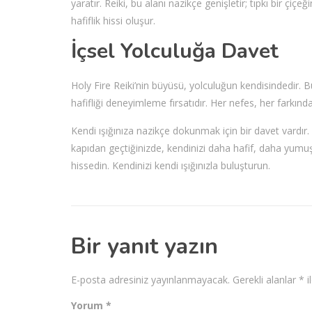
yaratır. Reiki, bu alanı nazikçe genişletir; tıpkı bir çiç
hafiflik hissi oluşur.
İçsel Yolculuğa Davet
Holy Fire Reiki’nin büyüsü, yolculuğun kendisindedir. B
hafifliği deneyimleme fırsatıdır. Her nefes, her farkındalı
Kendi ışığınıza nazikçe dokunmak için bir davet vardır. 
kapıdan geçtiğinizde, kendinizi daha hafif, daha yumuşa
hissedin. Kendinizi kendi ışığınızla buluşturun.
Bir yanıt yazın
E-posta adresiniz yayınlanmayacak.
Gerekli alanlar
*
i
Yorum
*