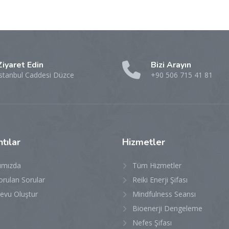
Ziyaret Edin
Bizi Arayın
İstanbul Caddesi Düzce
+90 506 715 41 81
tılar
Hizmetler
ımızda
Tüm Hizmetler
orulan Sorular
Reiki Enerji Şifası
evu Oluştur
Mindfulness Seansı
Bioenerji Dengeleme
Nefes Şifası