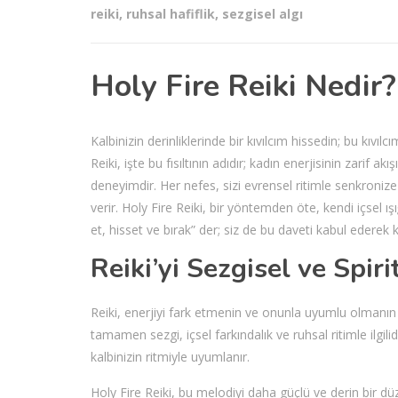
reiki
,
ruhsal hafiflik
,
sezgisel algı
Holy Fire Reiki Nedir?
Kalbinizin derinliklerinde bir kıvılcım hissedin; bu kıvı
Reiki, işte bu fısıltının adıdır; kadın enerjisinin zarif 
deneyimdir. Her nefes, sizi evrensel ritimle senkronize 
verir. Holy Fire Reiki, bir yöntemden öte, kendi içsel ı
et, hisset ve bırak” der; siz de bu daveti kabul ederek
Reiki’yi Sezgisel ve Spir
Reiki, enerjiyi fark etmenin ve onunla uyumlu olmanın in
tamamen sezgi, içsel farkındalık ve ruhsal ritimle ilgili
kalbinizin ritmiyle uyumlanır.
Holy Fire Reiki, bu melodiyi daha güçlü ve derin bir d