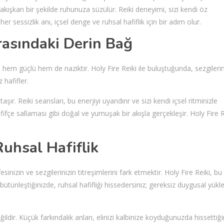
 akışkan bir şekilde ruhunuza süzülür. Reiki deneyimi, sizi kendi öz
r sessizlik anı, içsel denge ve ruhsal hafiflik için bir adım olur.
Arasındaki Derin Bağ
i hem güçlü hem de naziktir. Holy Fire Reiki ile buluştuğunda, sezgileri
 hafifler.
taşır. Reiki seansları, bu enerjiyi uyandırır ve sizi kendi içsel ritminizle
fifçe sallaması gibi doğal ve yumuşak bir akışla gerçekleşir. Holy Fire R
Ruhsal Hafiflik
sinizin ve sezgilerinizin titreşimlerini fark etmektir. Holy Fire Reiki, bu
bütünleştiğinizde, ruhsal hafifliği hissedersiniz; gereksiz duygusal yükl
dir. Küçük farkındalık anları, elinizi kalbinize koyduğunuzda hissettiği