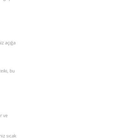
niz açığa
eiki, bu
er ve
niz sıcak