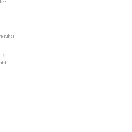
uhsal
ve ruhsal
. Bu
nizi