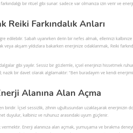
 farkındalığı bir ritüel gibi sunar: sadece var olmanıza izin verir ve enerj
Reiki Farkındalık Anları
re edilebilir. Sabah uyanırken derin bir nefes almak, ellerinizi kalbinize
ak veya akşam yıldızlara bakarken enerjinize odaklanmak, Reiki farkınd
dalgalar gibi yayılır. Sessiz bir gözlemle, içsel enerjinizi hissetmek ruh
l; nazik bir davet olarak algılamaktır: “Ben buradayım ve kendi enerjimi
 Enerji Alanına Alan Açma
en biridir. İçsel sessizlik, zihnin uğultusundan uzaklaşarak enerjinizin d
 net duyulur, kalbiniz ve ruhunuz arasındaki uyum güçlenir.
ulak vermektir. Enerji alanınıza alan açmak, yumuşama ve bırakma deney