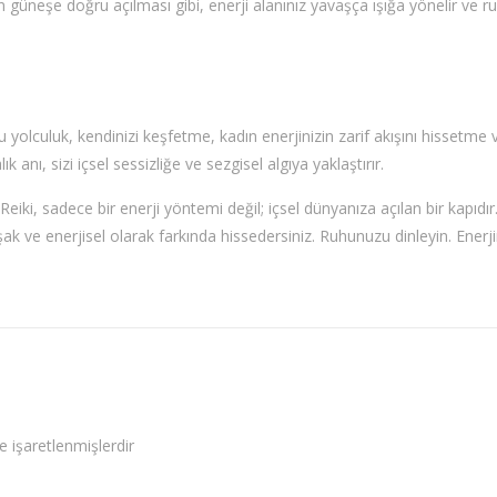
eğin güneşe doğru açılması gibi, enerji alanınız yavaşça ışığa yönelir ve r
u yolculuk, kendinizi keşfetme, kadın enerjinizin zarif akışını hissetme 
k anı, sizi içsel sessizliğe ve sezgisel algıya yaklaştırır.
Reiki, sadece bir enerji yöntemi değil; içsel dünyanıza açılan bir kapıdır
k ve enerjisel olarak farkında hissedersiniz. Ruhunuzu dinleyin. Enerji
le işaretlenmişlerdir