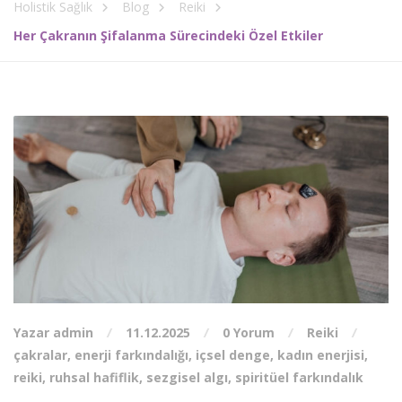
Holistik Sağlık
Blog
Reiki
Her Çakranın Şifalanma Sürecindeki Özel Etkiler
Yazar admin
11.12.2025
0 Yorum
Reiki
çakralar
,
enerji farkındalığı
,
içsel denge
,
kadın enerjisi
,
reiki
,
ruhsal hafiflik
,
sezgisel algı
,
spiritüel farkındalık