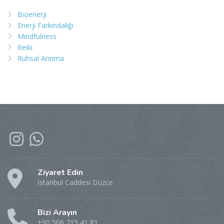
Bioenerji
Enerji Farkındalığı
Mindfulness
Reiki
Ruhsal Arınma
Ziyaret Edin
İstanbul Caddesi Düzce
Bizi Arayın
+90 506 715 41 81