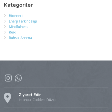
Kategoriler
Bioenerji
Enerji Farkındalığı
Mindfulness
Reiki
Ruhsal Arınma
Ziyaret Edin
İstanbul Caddesi Düzce