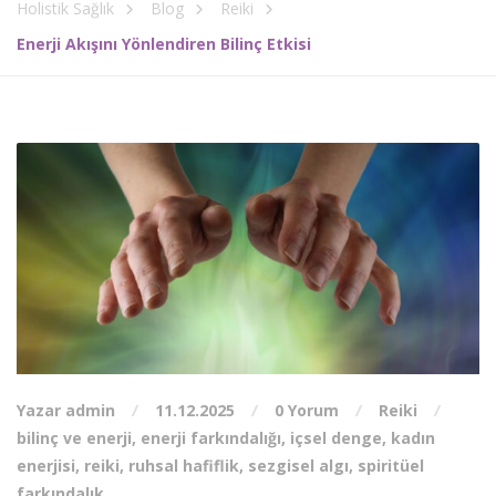
Holistik Sağlık
Blog
Reiki
Enerji Akışını Yönlendiren Bilinç Etkisi
Yazar admin
11.12.2025
0 Yorum
Reiki
bilinç ve enerji
,
enerji farkındalığı
,
içsel denge
,
kadın
enerjisi
,
reiki
,
ruhsal hafiflik
,
sezgisel algı
,
spiritüel
farkındalık