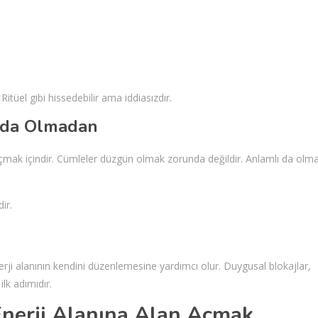
itüel gibi hissedebilir ama iddiasızdır.
nda Olmadan
mak içindir. Cümleler düzgün olmak zorunda değildir. Anlamlı da olm
ir.
erji alanının kendini düzenlemesine yardımcı olur. Duygusal blokajlar,
ilk adımıdır.
 Enerji Alanına Alan Açmak