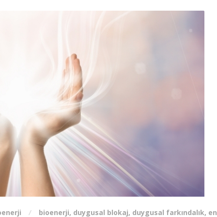
oenerji
bioenerji
,
duygusal blokaj
,
duygusal farkındalık
,
en