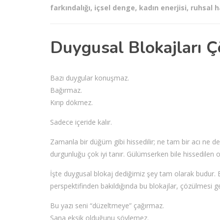
farkındalığı
,
içsel denge
,
kadın enerjisi
,
ruhsal ha
Duygusal Blokajları 
Bazı duygular konuşmaz.
Bağırmaz.
Kırıp dökmez.
Sadece içeride kalır.
Zamanla bir düğüm gibi hissedilir; ne tam bir acı ne d
durgunluğu çok iyi tanır. Gülümserken bile hissedilen o
İşte duygusal blokaj dediğimiz şey tam olarak budur. Ba
perspektifinden bakıldığında bu blokajlar, çözülmesi ge
Bu yazı seni “düzeltmeye” çağırmaz.
Sana eksik olduğunu söylemez.