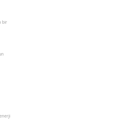
 bir
un
enerji