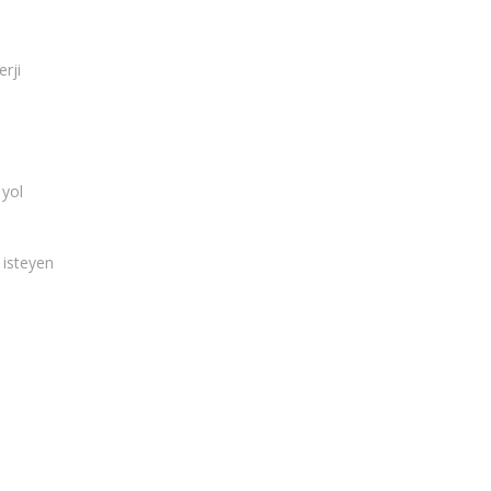
rji
 yol
 isteyen