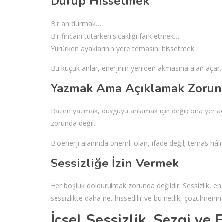
Durup Hissetmek
Bir an durmak…
Bir fincanı tutarken sıcaklığı fark etmek…
Yürürken ayaklarının yere temasını hissetmek…
Bu küçük anlar, enerjinin yeniden akmasına alan açar. R
Yazmak Ama Açıklamak Zoru
Bazen yazmak, duyguyu anlamak için değil; ona yer aç
zorunda değil.
Bioenerji alanında önemli olan, ifade değil; temas hâlid
Sessizliğe İzin Vermek
Her boşluk doldurulmak zorunda değildir. Sessizlik, en
sessizlikte daha net hissedilir ve bu netlik, çözülmenin 
İçsel Sessizlik, Sezgi ve