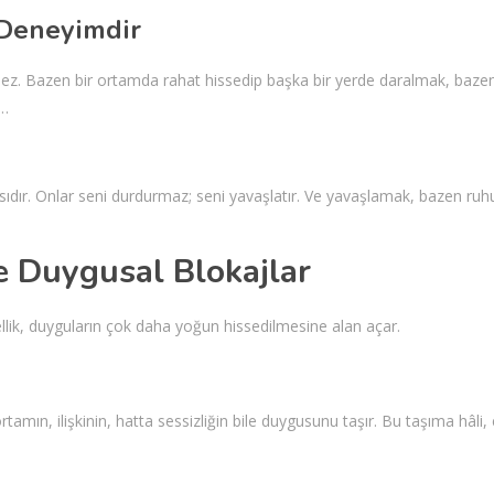
r Deneyimdir
z. Bazen bir ortamda rahat hissedip başka bir yerde daralmak, bazen
k…
sıdır. Onlar seni durdurmaz; seni yavaşlatır. Ve yavaşlamak, bazen ruh
ve Duygusal Blokajlar
 özellik, duyguların çok daha yoğun hissedilmesine alan açar.
amın, ilişkinin, hatta sessizliğin bile duygusunu taşır. Bu taşıma hâli, 