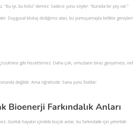
z. “Bu iyi, bu kötü” demez. Sadece şunu söyler: “Burada bir şey var.”
atır. Duygusal blokaj dediğimiz alan, bu yumuşamayla birlikte genişle
in çözülmesi gibi hissettirmez. Daha çok, omuzların biraz gevşemesi, ne
 zorunda değildir. Ama öğreticidir. Sana şunu fısıldar:
Bioenerji Farkındalık Anları
. Günlük hayatın içindeki küçük anlar, bu farkındalık için yeterlidir.