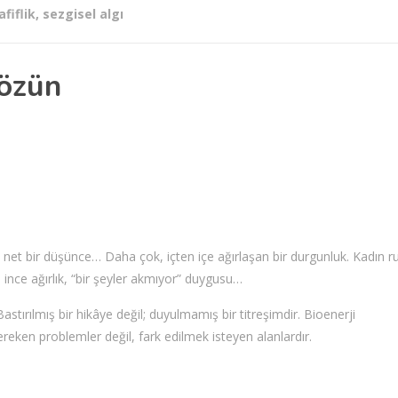
fiflik
,
sezgisel algı
Çözün
e net bir düşünce… Daha çok, içten içe ağırlaşan bir durgunluk. Kadın r
 ince ağırlık, “bir şeyler akmıyor” duygusu…
stırılmış bir hikâye değil; duyulmamış bir titreşimdir. Bioenerji
reken problemler değil, fark edilmek isteyen alanlardır.